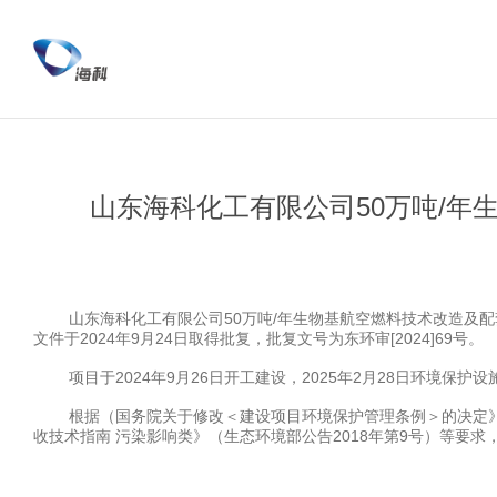
山东海科化工有限公司50万吨/
山东海科化工有限公司
50
万吨
/
年生物基航空燃料技术改造及配
文件于
2024
年
9
月
24
日取得批复，批复文
号为东环审
[20
24
]
69
号。
项目
于
20
24
年
9
月
26
日
开工建设，
202
5
年
2
月
28
日环境保护设
根据（国务院关于修改＜建设项目环境保护管理条例＞的决定
收技术指南
污染影响类》（生态环境部公告
2018
年第
9
号）等要求